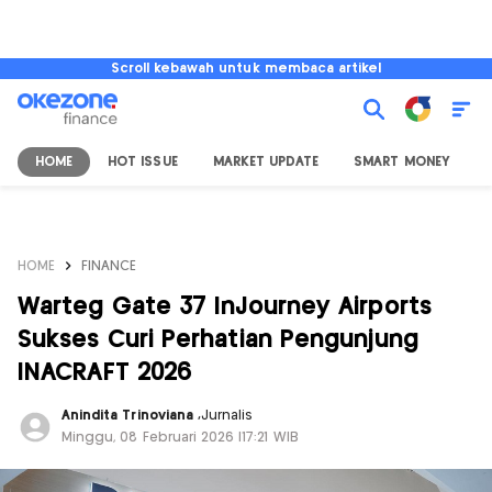
Scroll kebawah untuk membaca artikel
HOME
HOT ISSUE
MARKET UPDATE
SMART MONEY
I
HOME
FINANCE
Warteg Gate 37 InJourney Airports
Sukses Curi Perhatian Pengunjung
INACRAFT 2026
Anindita Trinoviana
,
Jurnalis
Minggu, 08 Februari 2026 |17:21 WIB