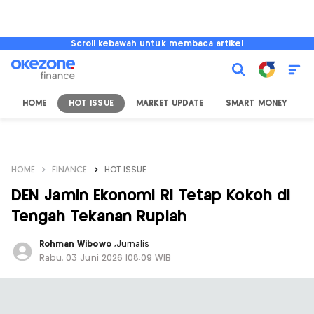
Scroll kebawah untuk membaca artikel
HOME
HOT ISSUE
MARKET UPDATE
SMART MONEY
I
HOME
FINANCE
HOT ISSUE
DEN Jamin Ekonomi RI Tetap Kokoh di
Tengah Tekanan Rupiah
Rohman Wibowo
,
Jurnalis
Rabu, 03 Juni 2026 |08:09 WIB