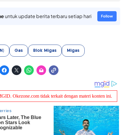
ne
untuk update berita terbaru setiap hari
Follow
N)
Gas
Blok Migas
Migas