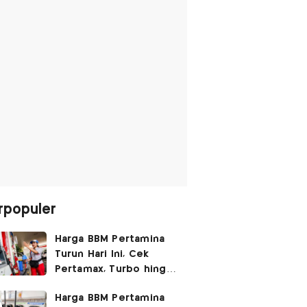
rpopuler
Harga BBM Pertamina
Turun Hari Ini, Cek
Pertamax, Turbo hingga
Pertalite 7 Agustus
Harga BBM Pertamina
2026