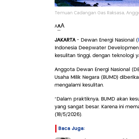
Temuan Cadangan Gas Raksasa, Anggota 
A
A
A
JAKARTA
- Dewan Energi Nasional (
Indonesia Deepwater Development (
kesulitan tinggi, dengan teknologi 
Anggota Dewan Energi Nasional (D
Usaha Milik Negara (BUMD) diberikan
mengalami kesulitan.
“Dalam praktiknya, BUMD akan kesul
yang sangat besar. Karena ini meman
(18/5/2026).
Baca Juga: