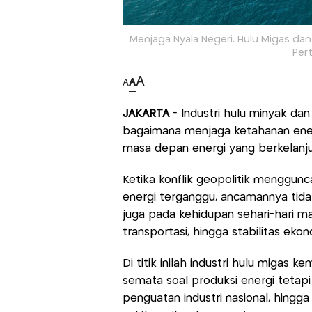
Menjaga Nyala Negeri: Hulu Migas dan 
Per
A
A
A
JAKARTA
- Industri hulu minyak dan
bagaimana menjaga ketahanan ene
masa depan energi yang berkelanj
Ketika konflik geopolitik menggunc
energi terganggu, ancamannya tida
juga pada kehidupan sehari-hari mas
transportasi, hingga stabilitas ekon
Di titik inilah industri hulu migas
semata soal produksi energi tetap
penguatan industri nasional, hingg