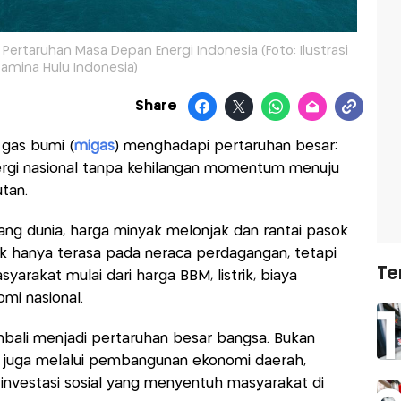
Pertaruhan Masa Depan Energi Indonesia (Foto: Ilustrasi
tamina Hulu Indonesia)
Share
 gas bumi (
migas
) menghadapi pertaruhan besar:
rgi nasional tanpa kehilangan momentum menuju
utan.
ang dunia, harga minyak melonjak dan rantai pasok
k hanya terasa pada neraca perdagangan, tetapi
Te
yarakat mulai dari harga BBM, listrik, biaya
omi nasional.
 kembali menjadi pertaruhan besar bangsa. Bukan
i juga melalui pembangunan ekonomi daerah,
a investasi sosial yang menyentuh masyarakat di