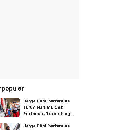
rpopuler
Harga BBM Pertamina
Turun Hari Ini, Cek
Pertamax, Turbo hingga
Pertalite 7 Agustus
Harga BBM Pertamina
2026