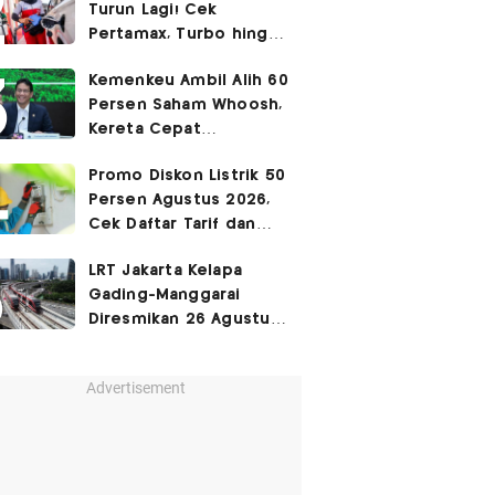
Turun Lagi! Cek
Pertamax, Turbo hingga
Pertalite Hari Ini 6
Kemenkeu Ambil Alih 60
Agustus 2026
Persen Saham Whoosh,
Kereta Cepat
Diperpanjang hingga
Promo Diskon Listrik 50
Surabaya
Persen Agustus 2026,
Cek Daftar Tarif dan
Syaratnya
LRT Jakarta Kelapa
Gading-Manggarai
Diresmikan 26 Agustus
2026
Advertisement