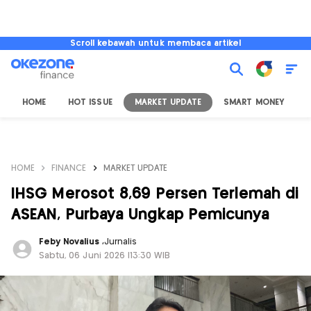
Scroll kebawah untuk membaca artikel
HOME
HOT ISSUE
MARKET UPDATE
SMART MONEY
I
HOME
FINANCE
MARKET UPDATE
IHSG Merosot 8,69 Persen Terlemah di
ASEAN, Purbaya Ungkap Pemicunya
Feby Novalius
,
Jurnalis
Sabtu, 06 Juni 2026 |13:30 WIB