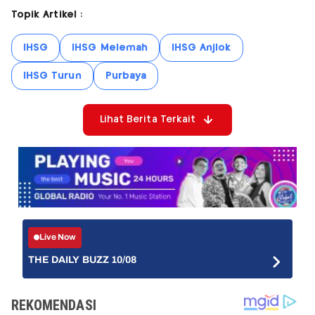
Topik Artikel :
IHSG
IHSG Melemah
IHSG Anjlok
IHSG Turun
Purbaya
Lihat Berita Terkait
Live Now
THE DAILY BUZZ 10/08