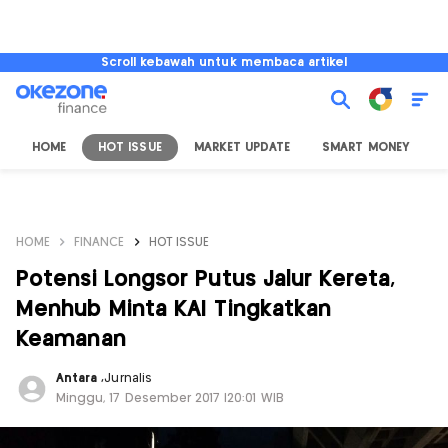
Scroll kebawah untuk membaca artikel
HOME
HOT ISSUE
MARKET UPDATE
SMART MONEY
I
HOME
FINANCE
HOT ISSUE
Potensi Longsor Putus Jalur Kereta,
Menhub Minta KAI Tingkatkan
Keamanan
Antara
,
Jurnalis
Minggu, 17 Desember 2017 |20:01 WIB