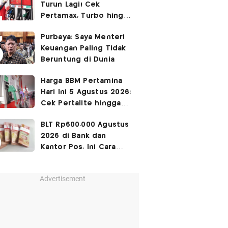
Turun Lagi! Cek
Pertamax, Turbo hingga
Pertalite Hari Ini 4
Purbaya: Saya Menteri
Agustus 2026
Keuangan Paling Tidak
Beruntung di Dunia
Harga BBM Pertamina
Hari Ini 5 Agustus 2026:
Cek Pertalite hingga
Pertamax, Ada yang
BLT Rp600.000 Agustus
Turun
2026 di Bank dan
Kantor Pos, Ini Cara
Cairkannya
Advertisement