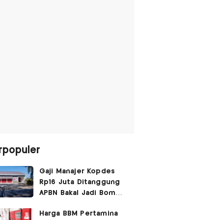
rpopuler
Gaji Manajer Kopdes
Rp16 Juta Ditanggung
APBN Bakal Jadi Bom
Waktu
Harga BBM Pertamina