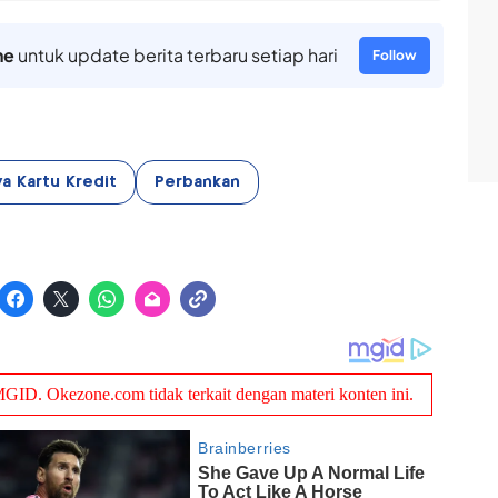
ne
untuk update berita terbaru setiap hari
Follow
a Kartu Kredit
Perbankan