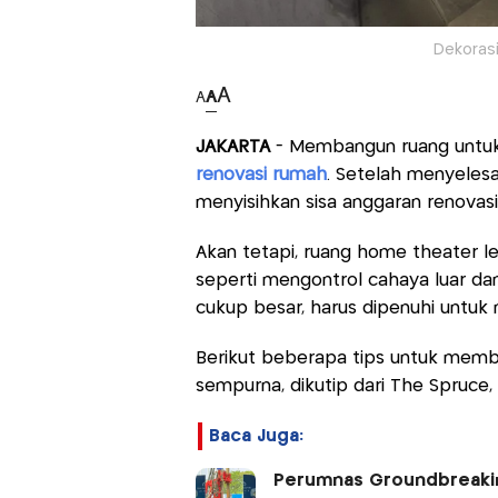
Dekoras
A
A
A
JAKARTA
- Membangun ruang untuk h
renovasi rumah
. Setelah menyelesa
menyisihkan sisa anggaran renovasi
Akan tetapi, ruang home theater leb
seperti mengontrol cahaya luar 
cukup besar, harus dipenuhi untu
Berikut beberapa tips untuk mem
sempurna, dikutip dari The Spruce,
Baca Juga:
Perumnas Groundbreakin