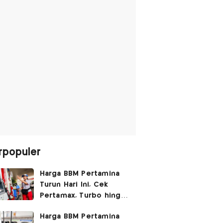
rpopuler
Harga BBM Pertamina
Turun Hari Ini, Cek
Pertamax, Turbo hingga
Pertalite 7 Agustus
Harga BBM Pertamina
2026