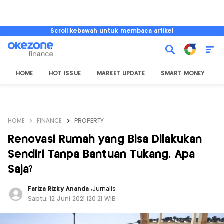
Scroll kebawah untuk membaca artikel
HOME
HOT ISSUE
MARKET UPDATE
SMART MONEY
I
HOME
FINANCE
PROPERTY
Renovasi Rumah yang Bisa Dilakukan
Sendiri Tanpa Bantuan Tukang, Apa
Saja?
Fariza Rizky Ananda
,
Jurnalis
Sabtu, 12 Juni 2021 |20:21 WIB