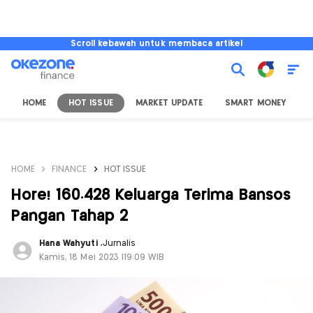
Scroll kebawah untuk membaca artikel
HOME
HOT ISSUE
MARKET UPDATE
SMART MONEY
I
HOME
FINANCE
HOT ISSUE
Hore! 160.428 Keluarga Terima Bansos
Pangan Tahap 2
Hana Wahyuti
,
Jurnalis
Kamis, 18 Mei 2023 |19:09 WIB