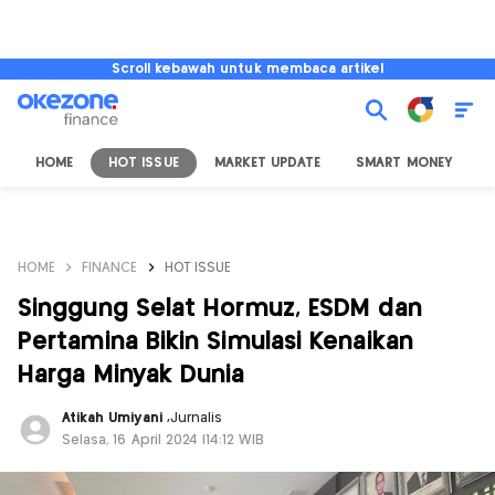
Scroll kebawah untuk membaca artikel
HOME
HOT ISSUE
MARKET UPDATE
SMART MONEY
I
HOME
FINANCE
HOT ISSUE
Singgung Selat Hormuz, ESDM dan
Pertamina Bikin Simulasi Kenaikan
Harga Minyak Dunia
Atikah Umiyani
,
Jurnalis
Selasa, 16 April 2024 |14:12 WIB