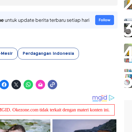
ne
untuk update berita terbaru setiap hari
Follow
-Mesir
Perdagangan Indonesia