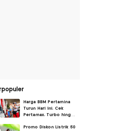
rpopuler
Harga BBM Pertamina
Turun Hari Ini, Cek
Pertamax, Turbo hingga
Pertalite 7 Agustus
Promo Diskon Listrik 50
2026