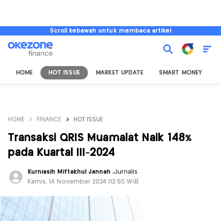
Scroll kebawah untuk membaca artikel
HOME
HOT ISSUE
MARKET UPDATE
SMART MONEY
I
HOME
FINANCE
HOT ISSUE
Transaksi QRIS Muamalat Naik 148%
pada Kuartal III-2024
Kurniasih Miftakhul Jannah
,
Jurnalis
Kamis, 14 November 2024 |12:50 WIB