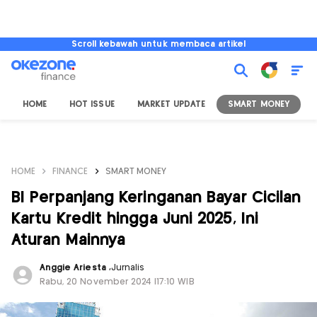
Scroll kebawah untuk membaca artikel
HOME
HOT ISSUE
MARKET UPDATE
SMART MONEY
I
HOME
FINANCE
SMART MONEY
BI Perpanjang Keringanan Bayar Cicilan
Kartu Kredit hingga Juni 2025, Ini
Aturan Mainnya
Anggie Ariesta
,
Jurnalis
Rabu, 20 November 2024 |17:10 WIB