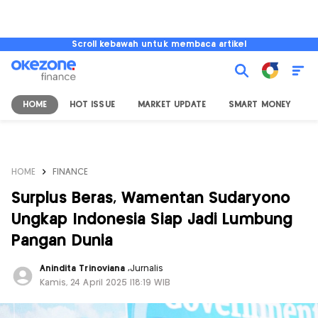
Scroll kebawah untuk membaca artikel
HOME
HOT ISSUE
MARKET UPDATE
SMART MONEY
I
HOME
FINANCE
Surplus Beras, Wamentan Sudaryono
Ungkap Indonesia Siap Jadi Lumbung
Pangan Dunia
Anindita Trinoviana
,
Jurnalis
Kamis, 24 April 2025 |18:19 WIB