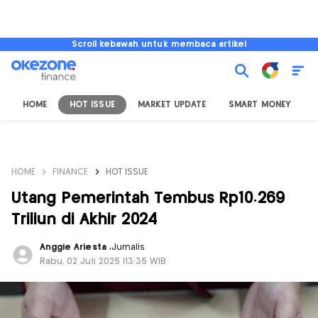
Scroll kebawah untuk membaca artikel
HOME
HOT ISSUE
MARKET UPDATE
SMART MONEY
I
HOME
FINANCE
HOT ISSUE
Utang Pemerintah Tembus Rp10.269
Triliun di Akhir 2024
Anggie Ariesta
,
Jurnalis
Rabu, 02 Juli 2025 |13:35 WIB