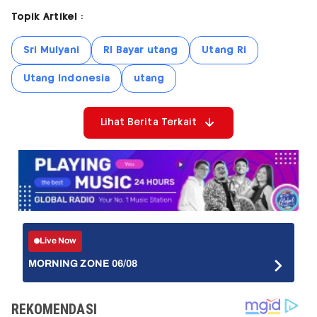
Topik Artikel :
Sri Mulyani
RI Bayar utang
Utang Ri
Utang Indonesia
utang
Lihat Berita Terkait
Live Now
MORNING ZONE 06/08