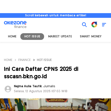
Scroll kebawah untuk membaca artikel
HOME
HOT ISSUE
MARKET UPDATE
SMART MONEY
I
HOME
FINANCE
HOT ISSUE
Ini Cara Daftar CPNS 2025 di
sscasn.bkn.go.id
Najma Aulia Taufik
,
Jurnalis
Selasa, 12 Agustus 2025 |07:03 WIB