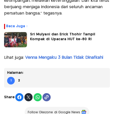
ketimpangan, melawan ketertinggalan. Dan kita terus
berjuang menjaga Indonesia dari seluruh ancaman
persatuan bangsa,” tegasnya.
Baca Juga :
Sri Mulyani dan Erick Thohir Tampil
Kompak di Upacara HUT ke-80 RI
Lihat juga:
Venna Mengaku 3 Bulan Tidak Dinafkahi
Halaman:
1
2
Share
Follow Okezone di Google News