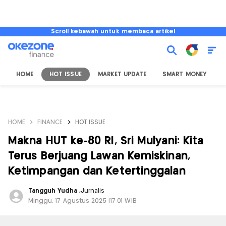
Scroll kebawah untuk membaca artikel
HOME
HOT ISSUE
MARKET UPDATE
SMART MONEY
I
HOME
FINANCE
HOT ISSUE
Makna HUT ke-80 RI, Sri Mulyani: Kita
Terus Berjuang Lawan Kemiskinan,
Ketimpangan dan Ketertinggalan
Tangguh Yudha
,
Jurnalis
Minggu, 17 Agustus 2025 |17:01 WIB