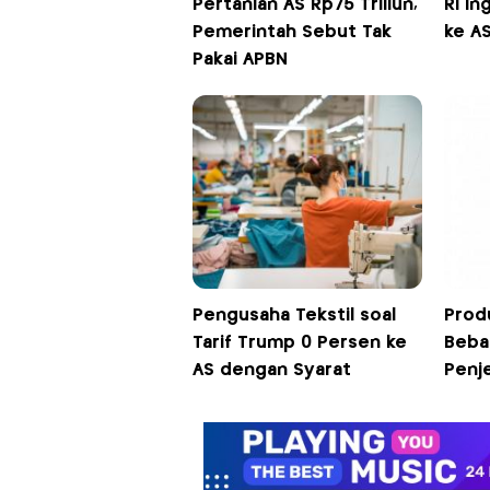
Pertanian AS Rp75 Triliun,
RI In
Pemerintah Sebut Tak
ke A
Pakai APBN
Pengusaha Tekstil soal
Prod
Tarif Trump 0 Persen ke
Bebas
AS dengan Syarat
Penj