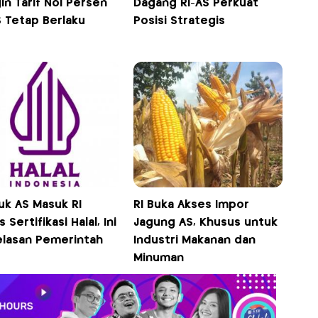
gin Tarif Nol Persen
Dagang RI-AS Perkuat
S Tetap Berlaku
Posisi Strategis
uk AS Masuk RI
RI Buka Akses Impor
 Sertifikasi Halal, Ini
Jagung AS, Khusus untuk
elasan Pemerintah
Industri Makanan dan
Minuman