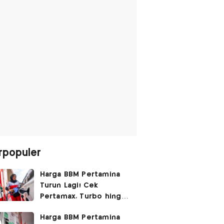
rpopuler
Harga BBM Pertamina
Turun Lagi! Cek
Pertamax, Turbo hingga
Pertalite Hari Ini 6
Harga BBM Pertamina
Agustus 2026