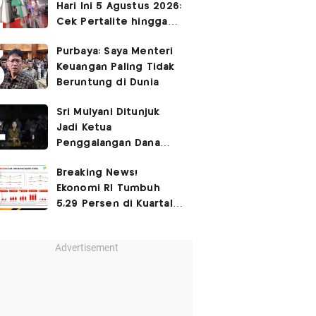
Hari Ini 5 Agustus 2026:
Cek Pertalite hingga
Pertamax, Ada yang
Purbaya: Saya Menteri
Turun
Keuangan Paling Tidak
Beruntung di Dunia
Sri Mulyani Ditunjuk
Jadi Ketua
Penggalangan Dana
untuk Negara Miskisn
Breaking News!
Ekonomi RI Tumbuh
5,29 Persen di Kuartal
II-2026
Advertisement