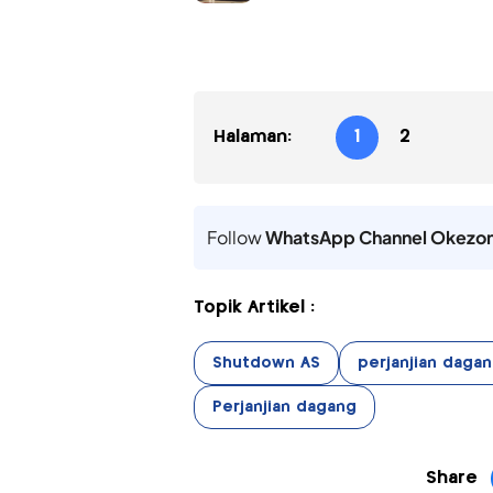
Halaman:
1
2
Follow
WhatsApp Channel Okezo
Topik Artikel :
Shutdown AS
perjanjian daga
Perjanjian dagang
Share