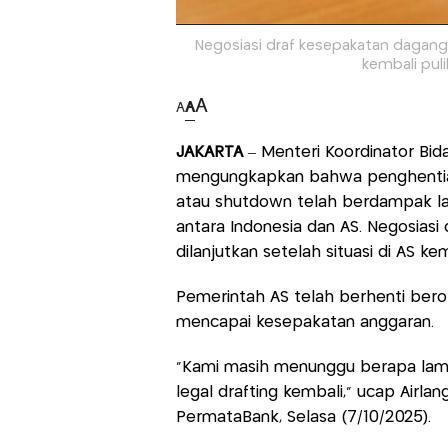
Negosiasi draf kesepakatan dagang ki
kembali puli
A
A
A
JAKARTA
– Menteri Koordinator Bid
mengungkapkan bahwa penghentian 
atau shutdown telah berdampak lan
antara Indonesia dan AS. Negosiasi
dilanjutkan setelah situasi di AS kem
Pemerintah AS telah berhenti bero
mencapai kesepakatan anggaran.
“Kami masih menunggu berapa lama
legal drafting kembali,” ucap Airl
PermataBank, Selasa (7/10/2025).