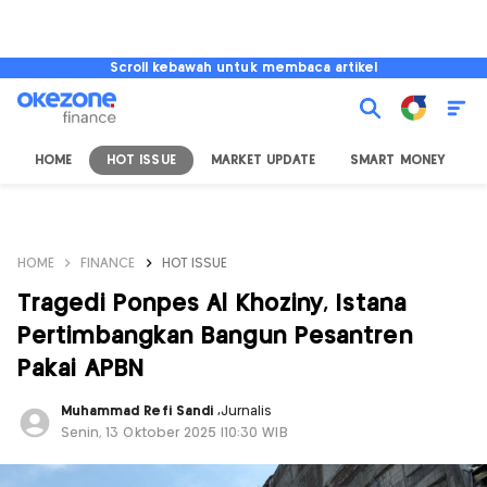
Scroll kebawah untuk membaca artikel
HOME
HOT ISSUE
MARKET UPDATE
SMART MONEY
I
HOME
FINANCE
HOT ISSUE
Tragedi Ponpes Al Khoziny, Istana
Pertimbangkan Bangun Pesantren
Pakai APBN
Muhammad Refi Sandi
,
Jurnalis
Senin, 13 Oktober 2025 |10:30 WIB