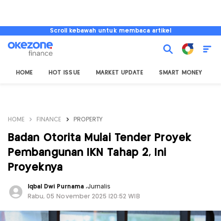
Scroll kebawah untuk membaca artikel
HOME
HOT ISSUE
MARKET UPDATE
SMART MONEY
I
HOME
FINANCE
PROPERTY
Badan Otorita Mulai Tender Proyek
Pembangunan IKN Tahap 2, Ini
Proyeknya
Iqbal Dwi Purnama
,
Jurnalis
Rabu, 05 November 2025 |20:52 WIB