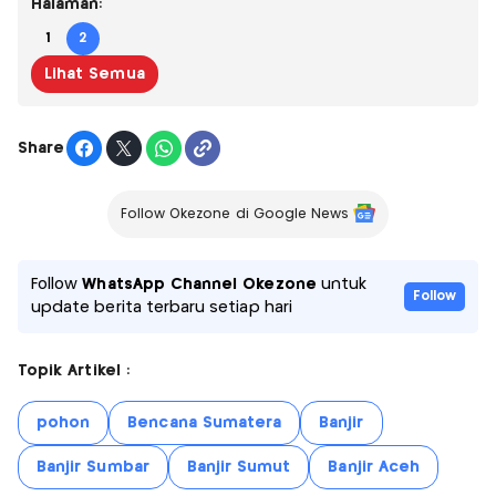
Halaman:
1
2
Lihat Semua
Share
Follow Okezone di Google News
Follow
WhatsApp Channel Okezone
untuk
Follow
update berita terbaru setiap hari
Topik Artikel :
pohon
Bencana Sumatera
Banjir
Banjir Sumbar
Banjir Sumut
Banjir Aceh