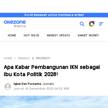
Scroll kebawah untuk membaca artikel
HOME
HOT ISSUE
MARKET UPDATE
SMART MONEY
I
HOME
FINANCE
PROPERTY
Apa Kabar Pembangunan IKN sebagai
Ibu Kota Politik 2028?
Iqbal Dwi Purnama
,
Jurnalis
Jum'at, 19 Desember 2025 |14:02 WIB