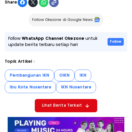
Share
Follow Okezone di Google News
Follow
WhatsApp Channel Okezone
untuk
Follow
update berita terbaru setiap hari
Topik Artikel :
Pembangunan IKN
OIKN
IKN
Ibu Kota Nusantara
IKN Nusantara
Lihat Berita Terkait