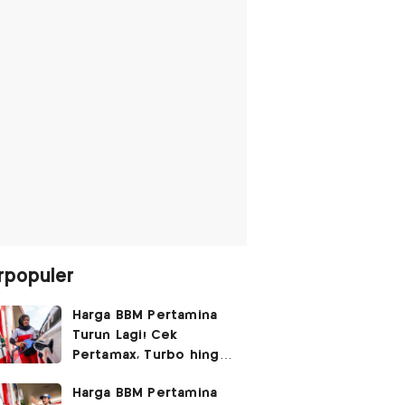
rpopuler
Harga BBM Pertamina
Turun Lagi! Cek
Pertamax, Turbo hingga
Pertalite Hari Ini 6
Harga BBM Pertamina
Agustus 2026