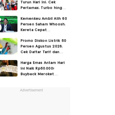
Turun Hari Ini, Cek
Pertamax, Turbo hingga
Pertalite 7 Agustus
Kemenkeu Ambil Alih 60
2026
Persen Saham Whoosh,
Kereta Cepat
Diperpanjang hingga
Promo Diskon Listrik 50
Surabaya
Persen Agustus 2026,
Cek Daftar Tarif dan
Syaratnya
Harga Emas Antam Hari
Ini Naik Rp50.000!
Buyback Meroket
Rp90.000
Advertisement