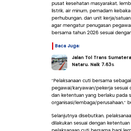
pusat kesehatan masyarakat, lemb
listrik, air minum, pemadam kebaka
perhubungan, dan unit kerja/satuan
agar mengatur penugasan pegawai/k
bersama tahun 2026 sesuai dengan
Baca Juga:
Jalan Tol Trans Sumatera
Nataru, Naik 7,63%
“Pelaksanaan cuti bersama sebaga
pegawai/karyawan/pekerja sesuai
dan ketentuan yang berlaku pada se
organisasi/lembaga/perusahaan,” b
Selanjutnya disebutkan, pelaksanaa
dilakukan sesuai dengan ketentua
pelaksanaan cuti bersama bagi lem