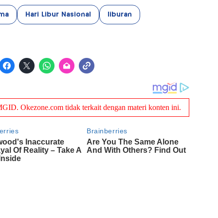
ama
Hari Libur Nasional
liburan