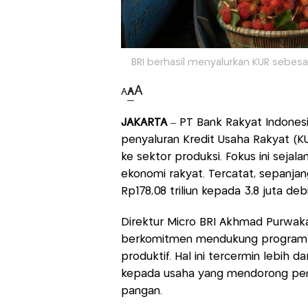
BRI berhasil menyalurkan KUR sebesar 
A
A
A
JAKARTA
– PT Bank Rakyat Indonesi
penyaluran Kredit Usaha Rakyat (K
ke sektor produksi. Fokus ini sejal
ekonomi rakyat. Tercatat, sepanja
Rp178,08 triliun kepada 3,8 juta deb
Direktur Micro BRI Akhmad Purwak
berkomitmen mendukung program pr
produktif. Hal ini tercermin lebih d
kepada usaha yang mendorong pen
pangan.