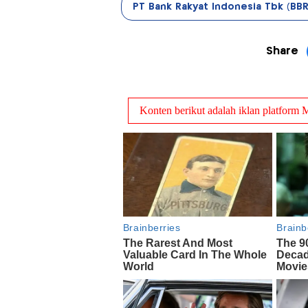
PT Bank Rakyat Indonesia Tbk (BBR
Share