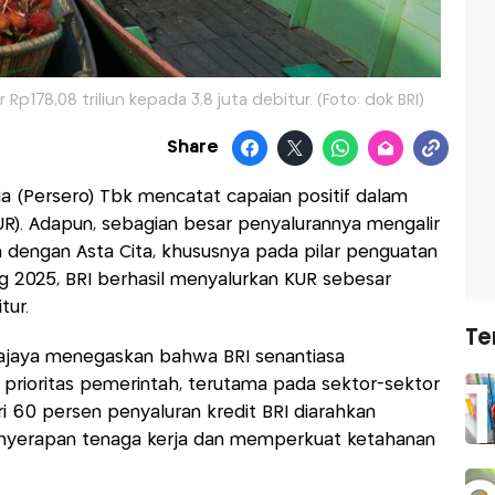
Rp178,08 triliun kepada 3,8 juta debitur. (Foto: dok BRI)
Share
a (Persero) Tbk mencatat capaian positif dalam
UR). Adapun, sebagian besar penyalurannya mengalir
an dengan Asta Cita, khususnya pada pilar penguatan
ng 2025, BRI berhasil menyalurkan KUR sebesar
itur.
Te
ajaya menegaskan bahwa BRI senantiasa
ioritas pemerintah, terutama pada sektor-sektor
ari 60 persen penyaluran kredit BRI diarahkan
yerapan tenaga kerja dan memperkuat ketahanan