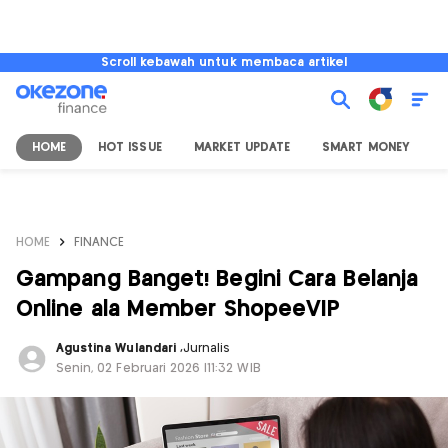
Scroll kebawah untuk membaca artikel
HOME
HOT ISSUE
MARKET UPDATE
SMART MONEY
I
HOME
FINANCE
Gampang Banget! Begini Cara Belanja
Online ala Member ShopeeVIP
Agustina Wulandari
,
Jurnalis
Senin, 02 Februari 2026 |11:32 WIB