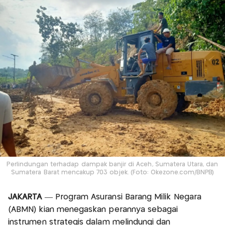
Perlindungan terhadap dampak banjir di Aceh, Sumatera Utara, dan
Sumatera Barat mencakup 703 objek. (Foto: Okezone.com/BNPB)
JAKARTA
— Program Asuransi Barang Milik Negara
(ABMN) kian menegaskan perannya sebagai
instrumen strategis dalam melindungi dan