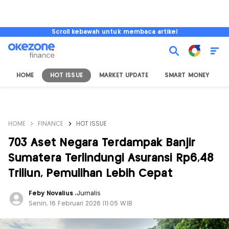
Scroll kebawah untuk membaca artikel
HOME
HOT ISSUE
MARKET UPDATE
SMART MONEY
I
HOME
FINANCE
HOT ISSUE
703 Aset Negara Terdampak Banjir
Sumatera Terlindungi Asuransi Rp6,48
Triliun, Pemulihan Lebih Cepat
Feby Novalius
,
Jurnalis
Senin, 16 Februari 2026 |11:05 WIB