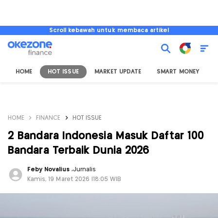
Scroll kebawah untuk membaca artikel
HOME
HOT ISSUE
MARKET UPDATE
SMART MONEY
I
HOME
FINANCE
HOT ISSUE
2 Bandara Indonesia Masuk Daftar 100
Bandara Terbaik Dunia 2026
Feby Novalius
,
Jurnalis
Kamis, 19 Maret 2026 |18:05 WIB