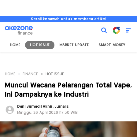
Scroll kebawah untuk membaca artikel
HOME
HOT ISSUE
MARKET UPDATE
SMART MONEY
I
HOME
FINANCE
HOT ISSUE
Muncul Wacana Pelarangan Total Vape,
Ini Dampaknya ke Industri
Dani Jumadil Akhir
,
Jurnalis
Minggu, 26 April 2026 |17:30 WIB