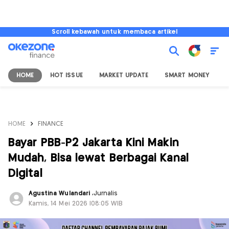
Scroll kebawah untuk membaca artikel
HOME
HOT ISSUE
MARKET UPDATE
SMART MONEY
I
HOME
FINANCE
Bayar PBB-P2 Jakarta Kini Makin
Mudah, Bisa lewat Berbagai Kanal
Digital
Agustina Wulandari
,
Jurnalis
Kamis, 14 Mei 2026 |08:05 WIB