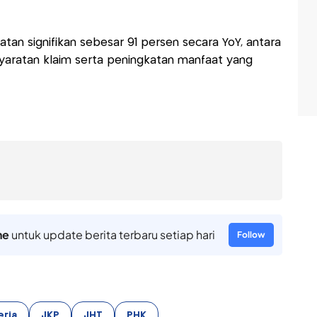
tan signifikan sebesar 91 persen secara YoY, antara
rsyaratan klaim serta peningkatan manfaat yang
ne
untuk update berita terbaru setiap hari
Follow
rja
JKP
JHT
PHK