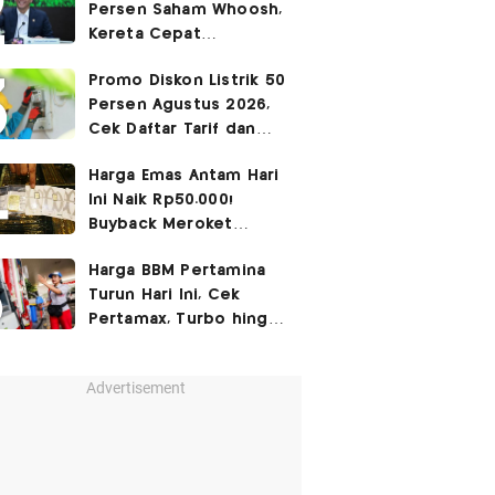
Persen Saham Whoosh,
Kereta Cepat
Diperpanjang hingga
Promo Diskon Listrik 50
Surabaya
Persen Agustus 2026,
Cek Daftar Tarif dan
Syaratnya
Harga Emas Antam Hari
Ini Naik Rp50.000!
Buyback Meroket
Rp90.000
Harga BBM Pertamina
Turun Hari Ini, Cek
Pertamax, Turbo hingga
Pertalite 7 Agustus
2026
Advertisement