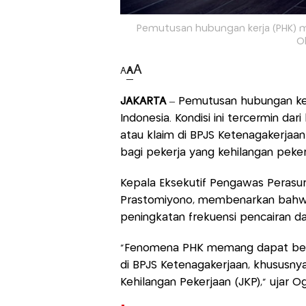
Pemutusan hubungan kerja (PHK) ma
O
A
A
A
JAKARTA
– Pemutusan hubungan ker
Indonesia. Kondisi ini tercermin d
atau klaim di BPJS Ketenagakerjaa
bagi pekerja yang kehilangan peker
Kepala Eksekutif Pengawas Perasur
Prastomiyono, membenarkan bahw
peningkatan frekuensi pencairan da
“Fenomena PHK memang dapat be
di BPJS Ketenagakerjaan, khususny
Kehilangan Pekerjaan (JKP),” ujar O