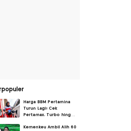
rpopuler
Harga BBM Pertamina
Turun Lagi! Cek
Pertamax, Turbo hingga
Pertalite Hari Ini 6
Kemenkeu Ambil Alih 60
Agustus 2026