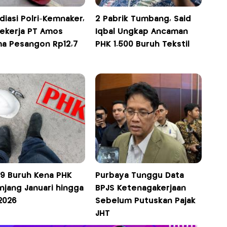
iasi Polri-Kemnaker,
2 Pabrik Tumbang, Said
Pekerja PT Amos
Iqbal Ungkap Ancaman
ma Pesangon Rp12,7
PHK 1.500 Buruh Tekstil
89 Buruh Kena PHK
Purbaya Tunggu Data
njang Januari hingga
BPJS Ketenagakerjaan
2026
Sebelum Putuskan Pajak
JHT