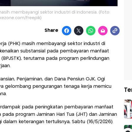
sih membayangi sektor industri di Indonesia. (Foto:
kezone.com/Freepik)
Share
ja (PHK) masih membayangi sektor industri di
ari kenaikan substansial pada pembayaran manfaat
n (BPJSTK), terutama pada program perlindungan
jaan.
ansian, Penjaminan, dan Dana Pensiun OJK, Ogi
a gelombang pengurangan tenaga kerja memicu
Te
na.
rdampak pada peningkatan pembayaran manfaat
a pada program Jaminan Hari Tua (JHT) dan Jaminan
gi dalam keterangan tertulisnya, Sabtu (16/5/2026).