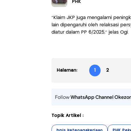
PHK
“Klaim JKP juga mengalami peningka
lain dipengaruhi oleh relaksasi pe
diatur dalam PP 6/2025,” jelas Ogi.
Halaman:
1
2
Follow
WhatsApp Channel Okezo
Topik Artikel :
bpjs ketenagakerjaan
PHK Peke