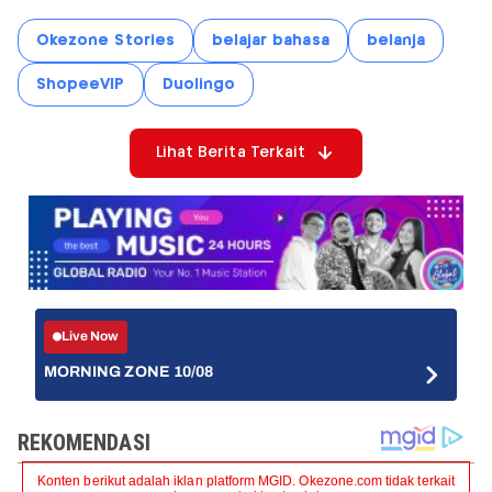
Okezone Stories
belajar bahasa
belanja
ShopeeVIP
Duolingo
Lihat Berita Terkait
Live Now
MORNING ZONE 10/08