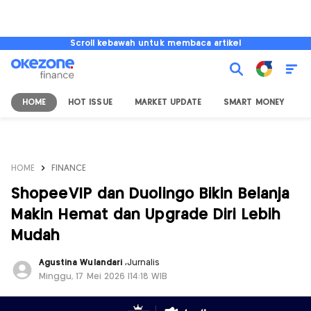
Scroll kebawah untuk membaca artikel
HOME
HOT ISSUE
MARKET UPDATE
SMART MONEY
I
HOME
FINANCE
ShopeeVIP dan Duolingo Bikin Belanja
Makin Hemat dan Upgrade Diri Lebih
Mudah
Agustina Wulandari
,
Jurnalis
Minggu, 17 Mei 2026 |14:18 WIB