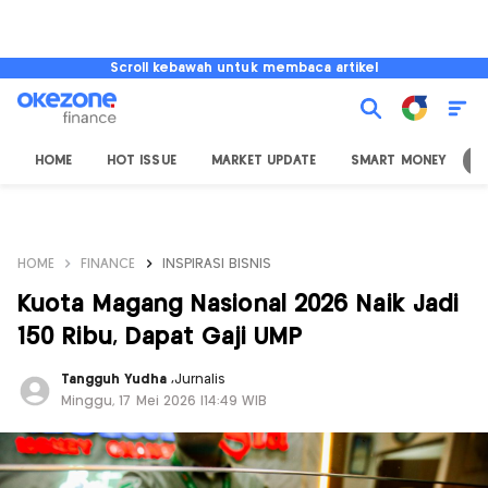
Scroll kebawah untuk membaca artikel
HOME
HOT ISSUE
MARKET UPDATE
SMART MONEY
I
HOME
FINANCE
INSPIRASI BISNIS
Kuota Magang Nasional 2026 Naik Jadi
150 Ribu, Dapat Gaji UMP
Tangguh Yudha
,
Jurnalis
Minggu, 17 Mei 2026 |14:49 WIB