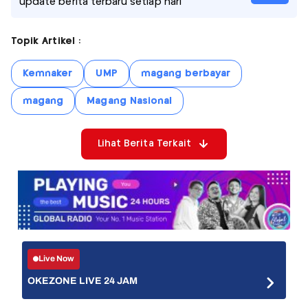
update berita terbaru setiap hari
Topik Artikel :
Kemnaker
UMP
magang berbayar
magang
Magang Nasional
Lihat Berita Terkait
Live Now
OKEZONE LIVE 24 JAM