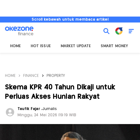
Scroll kebawah untuk membaca artikel
HOME
HOT ISSUE
MARKET UPDATE
SMART MONEY
I
HOME
FINANCE
PROPERTY
Skema KPR 40 Tahun Dikaji untuk
Perluas Akses Hunian Rakyat
Taufik Fajar
,
Jurnalis
Minggu, 24 Mei 2026 |19:19 WIB