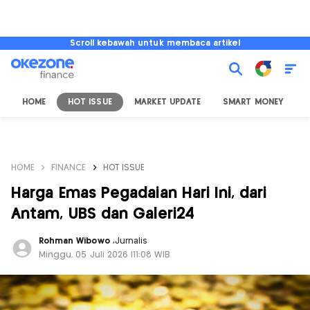
Scroll kebawah untuk membaca artikel
HOME
HOT ISSUE
MARKET UPDATE
SMART MONEY
I
HOME
FINANCE
HOT ISSUE
Harga Emas Pegadaian Hari Ini, dari
Antam, UBS dan Galeri24
Rohman Wibowo
,
Jurnalis
Minggu, 05 Juli 2026 |11:08 WIB