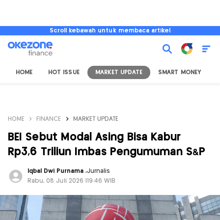
Scroll kebawah untuk membaca artikel
HOME
HOT ISSUE
MARKET UPDATE
SMART MONEY
I
HOME
FINANCE
MARKET UPDATE
BEI Sebut Modal Asing Bisa Kabur
Rp3,6 Triliun Imbas Pengumuman S&P
Iqbal Dwi Purnama
,
Jurnalis
Rabu, 08 Juli 2026 |19:46 WIB