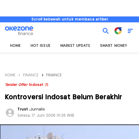
Scroll kebawah untuk membaca artikel
HOME
HOT ISSUE
MARKET UPDATE
SMART MONEY
I
HOME
FINANCE
FINANCE
Tender Offer
Indosat (1)
Kontroversi Indosat Belum Berakhir
Trust
,
Jurnalis
Selasa, 17 Juni 2008 |11:28 WIB