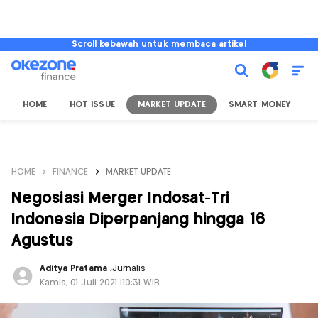
Scroll kebawah untuk membaca artikel
HOME
HOT ISSUE
MARKET UPDATE
SMART MONEY
I
HOME
FINANCE
MARKET UPDATE
Negosiasi Merger Indosat-Tri
Indonesia Diperpanjang hingga 16
Agustus
Aditya Pratama
,
Jurnalis
Kamis, 01 Juli 2021 |10:31 WIB