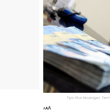
Tips Atur Keuangan, Ter
A
A
A