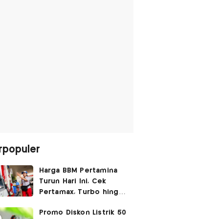
rpopuler
Harga BBM Pertamina
Turun Hari Ini, Cek
Pertamax, Turbo hingga
Pertalite 7 Agustus
Promo Diskon Listrik 50
2026