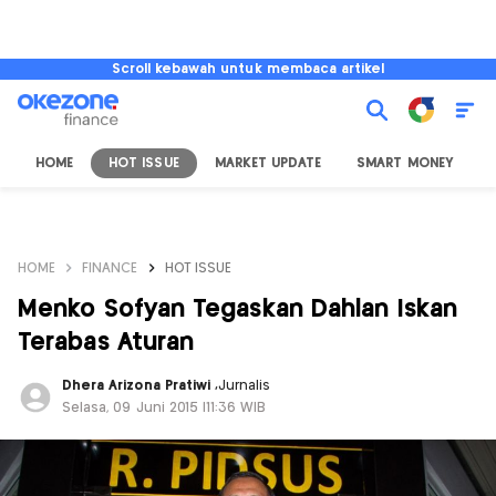
Scroll kebawah untuk membaca artikel
HOME
HOT ISSUE
MARKET UPDATE
SMART MONEY
I
HOME
FINANCE
HOT ISSUE
Menko Sofyan Tegaskan Dahlan Iskan
Terabas Aturan
Dhera Arizona Pratiwi
,
Jurnalis
Selasa, 09 Juni 2015 |11:36 WIB