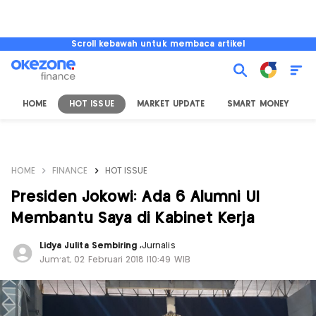
Scroll kebawah untuk membaca artikel
HOME
HOT ISSUE
MARKET UPDATE
SMART MONEY
I
HOME
FINANCE
HOT ISSUE
Presiden Jokowi: Ada 6 Alumni UI
Membantu Saya di Kabinet Kerja
Lidya Julita Sembiring
,
Jurnalis
Jum'at, 02 Februari 2018 |10:49 WIB