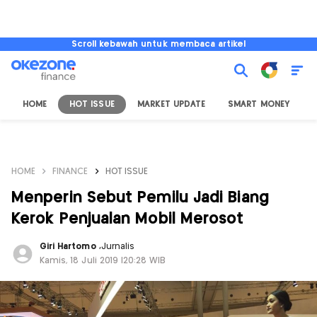
Scroll kebawah untuk membaca artikel
HOME
HOT ISSUE
MARKET UPDATE
SMART MONEY
I
HOME
FINANCE
HOT ISSUE
Menperin Sebut Pemilu Jadi Biang
Kerok Penjualan Mobil Merosot
Giri Hartomo
,
Jurnalis
Kamis, 18 Juli 2019 |20:28 WIB