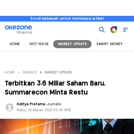
Scroll kebawah untuk membaca artikel
HOME
HOT ISSUE
MARKET UPDATE
SMART MONEY
I
HOME
FINANCE
MARKET UPDATE
Terbitkan 3.6 Miliar Saham Baru,
Summarecon Minta Restu
Aditya Pratama
,
Jurnalis
Rabu, 10 Maret 2021 |13:42 WIB