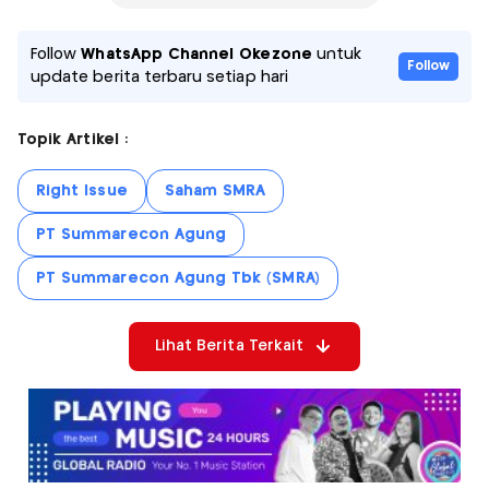
Follow
WhatsApp Channel Okezone
untuk
Follow
update berita terbaru setiap hari
Topik Artikel :
Right Issue
Saham SMRA
PT Summarecon Agung
PT Summarecon Agung Tbk (SMRA)
Lihat Berita Terkait