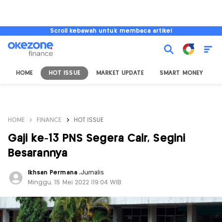
Scroll kebawah untuk membaca artikel
HOME
HOT ISSUE
MARKET UPDATE
SMART MONEY
I
HOME
FINANCE
HOT ISSUE
Gaji ke-13 PNS Segera Cair, Segini
Besarannya
Ikhsan Permana
,
Jurnalis
Minggu, 15 Mei 2022 |19:04 WIB