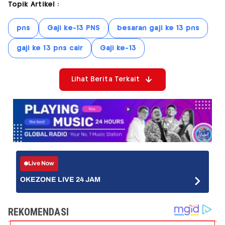
Topik Artikel :
pns
Gaji ke-13 PNS
besaran gaji ke 13 pns
gaji ke 13 pns cair
Gaji ke-13
Lihat Berita Terkait
Live Now
OKEZONE LIVE 24 JAM