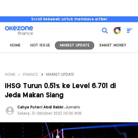
Scroll kebawah untuk membaca artikel
HOME
HOT ISSUE
MARKET UPDATE
SMART MONEY
I
HOME
FINANCE
MARKET UPDATE
IHSG Turun 0,51% ke Level 6.701 di
Jeda Makan Siang
Cahya Puteri Abdi Rabbi
,
Jurnalis
Selasa, 31 Oktober 2023 |12:24 WIB