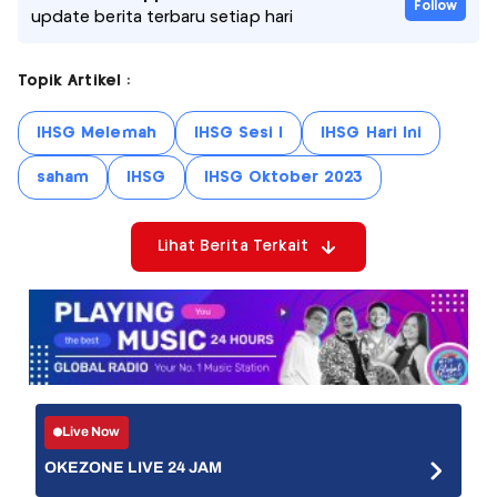
Follow
update berita terbaru setiap hari
Topik Artikel :
IHSG Melemah
IHSG Sesi I
IHSG Hari Ini
saham
IHSG
IHSG Oktober 2023
Lihat Berita Terkait
Live Now
OKEZONE LIVE 24 JAM