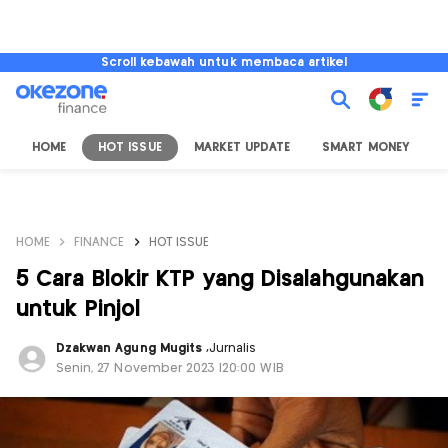
Scroll kebawah untuk membaca artikel
HOME
HOT ISSUE
MARKET UPDATE
SMART MONEY
I
HOME
FINANCE
HOT ISSUE
5 Cara Blokir KTP yang Disalahgunakan
untuk Pinjol
Dzakwan Agung Mugits
,
Jurnalis
Senin, 27 November 2023 |20:00 WIB