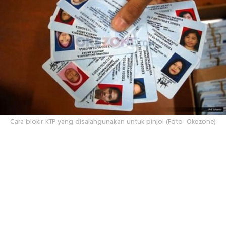
Cara blokir KTP yang disalahgunakan untuk pinjol (Foto: Okezone)