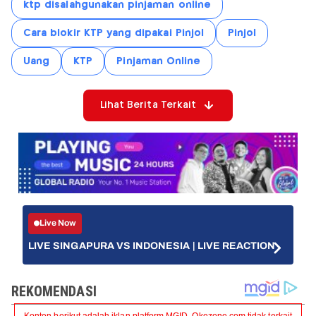
ktp disalahgunakan pinjaman online
Cara blokir KTP yang dipakai Pinjol
Pinjol
Uang
KTP
Pinjaman Online
Lihat Berita Terkait
Live Now
LIVE SINGAPURA VS INDONESIA | LIVE REACTION