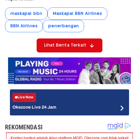
maskapai bbn
Maskapai BBN Airlines
BBN Airlines
penerbangan
Lihat Berita Terkait
Live Now
Okezone Live 24 Jam