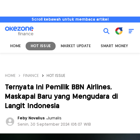
Scroll kebawah untuk membaca artikel
HOME
HOT ISSUE
MARKET UPDATE
SMART MONEY
I
HOME
FINANCE
HOT ISSUE
Ternyata Ini Pemilik BBN Airlines,
Maskapai Baru yang Mengudara di
Langit Indonesia
Feby Novalius
,
Jurnalis
Senin, 30 September 2024 |08:07 WIB