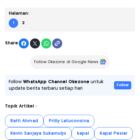
Halaman:
1
2
Share
Follow Okezone di Google News
Follow
WhatsApp Channel Okezone
untuk
Follow
update berita terbaru setiap hari
Topik Artikel :
Raffi Ahmad
Prilly Latuconsina
Kevin Sanjaya Sukamuljo
kapal
Kapal Pesiar