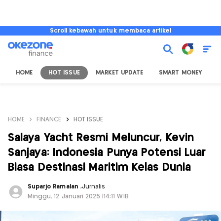
Scroll kebawah untuk membaca artikel
HOME
HOT ISSUE
MARKET UPDATE
SMART MONEY
I
HOME
FINANCE
HOT ISSUE
Salaya Yacht Resmi Meluncur, Kevin
Sanjaya: Indonesia Punya Potensi Luar
Biasa Destinasi Maritim Kelas Dunia
Suparjo Ramalan
,
Jurnalis
Minggu, 12 Januari 2025 |14:11 WIB