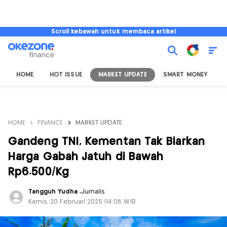
Scroll kebawah untuk membaca artikel
HOME
HOT ISSUE
MARKET UPDATE
SMART MONEY
I
HOME
FINANCE
MARKET UPDATE
Gandeng TNI, Kementan Tak Biarkan
Harga Gabah Jatuh di Bawah
Rp6.500/Kg
Tangguh Yudha
,
Jurnalis
Kamis, 20 Februari 2025 |14:08 WIB