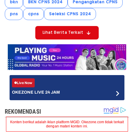
bkn
BKN CPNS 2024
Pengangkatan CPNS
pns
cpns
Seleksi CPNS 2024
Lihat Berita Terkait
Live Now
OKEZONE LIVE 24 JAM