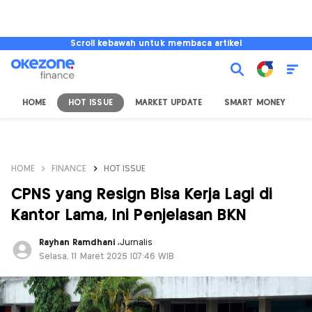
Scroll kebawah untuk membaca artikel
HOME
HOT ISSUE
MARKET UPDATE
SMART MONEY
I
HOME
FINANCE
HOT ISSUE
CPNS yang Resign Bisa Kerja Lagi di
Kantor Lama, Ini Penjelasan BKN
Rayhan Ramdhani
,
Jurnalis
Selasa, 11 Maret 2025 |07:46 WIB